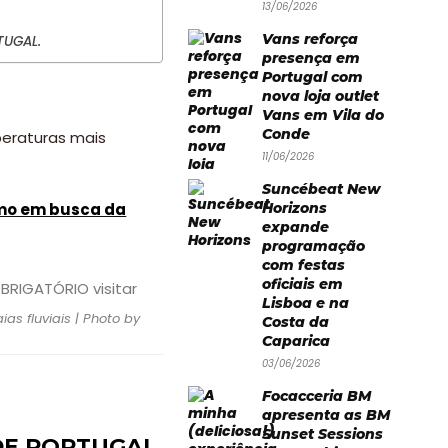
13/06/2026
Vans reforça
TUGAL.
presença em
Portugal com
nova loja outlet
Vans em Vila do
Conde
eraturas mais
11/06/2026
Suncébeat New
mo em busca da
Horizons
expande
programação
com festas
oficiais em
Lisboa e na
as fluviais | Photo by
Costa da
Caparica
03/06/2026
Focacceria BM
apresenta as BM
Sunset Sessions
 DE PORTUGAL