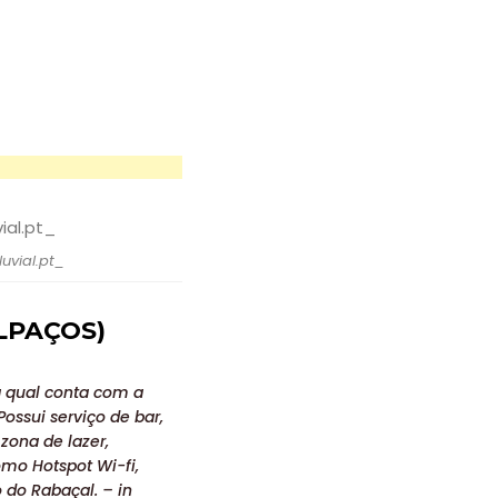
luvial.pt_
LPAÇOS)
 a qual conta com a
ossui serviço de bar,
zona de lazer,
omo Hotspot Wi-fi,
 do Rabaçal. – in