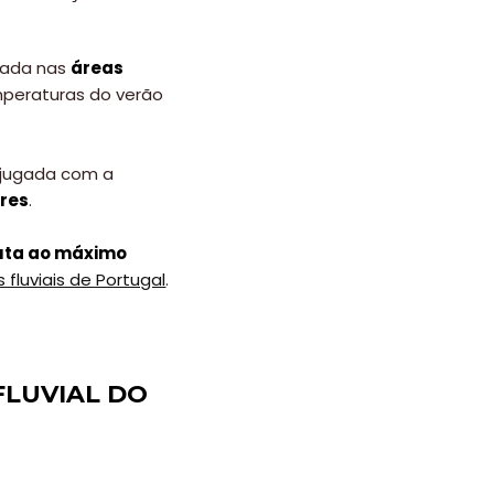
izada nas
áreas
mperaturas do verão
njugada com a
ores
.
uta ao máximo
 fluviais de Portugal
.
FLUVIAL DO