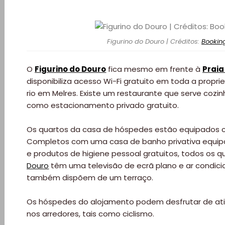
Figurino do Douro | Créditos:
Bookin
O
Figurino do Douro
fica mesmo em frente à
Prai
disponibiliza acesso Wi-Fi gratuito em toda a propri
Viajar
rio em Melres. Existe um restaurante que serve coz
como estacionamento privado gratuito.
Onde
Os quartos da casa de hóspedes estão equipados 
dormir?
Completos com uma casa de banho privativa equi
e produtos de higiene pessoal gratuitos, todos os 
Lifestyle
Douro
têm uma televisão de ecrã plano e ar condici
também dispõem de um terraço.
Restaurantes
Os hóspedes do alojamento podem desfrutar de ati
Praias
nos arredores, tais como ciclismo.