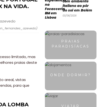
com ambiente
X NA VIDA.
italiano ao pôr
do sol em Belém
03/06/2026
llan_fernandes_azevedo)
PRAIAS
PARADISÍACAS
cesso limitado, mas
elhores praias deste
ONDE DORMIR?
 areal, vistas
rendas, para que
 DA LOMBA
VIAJAR