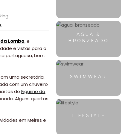
g
ÁGUA &
a da Lomba
, e
BRONZEADO
edade e vistas para o
inha portuguesa, bem
com uma secretária.
SWIMWEAR
pada com um chuveiro
quartos do
Figurino do
onado. Alguns quartos
LIFESTYLE
vidades em Melres e