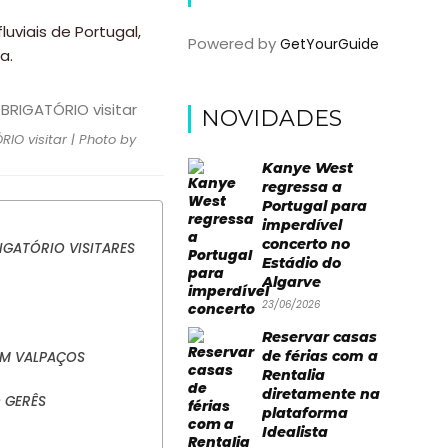
uviais de Portugal,
Powered by
GetYourGuide
a.
NOVIDADES
IO visitar | Photo by
Kanye West
regressa a
Portugal para
imperdível
concerto no
IGATÓRIO VISITARES
Estádio do
Algarve
23/06/2026
Reservar casas
de férias com a
EM VALPAÇOS
Rentalia
diretamente na
 GERÊS
plataforma
Idealista