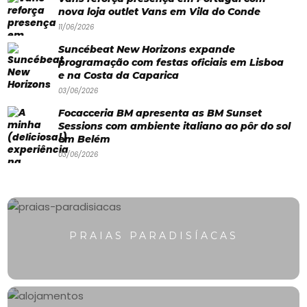
Paradisíacas
nova loja outlet Vans em Vila do Conde
Swimwear
11/06/2026
Suncébeat New Horizons expande
Eventos
programação com festas oficiais em Lisboa
Água
e na Costa da Caparica
03/06/2026
&
Focacceria BM apresenta as BM Sunset
Bronzeado
Sessions com ambiente italiano ao pôr do sol
em Belém
Sun7
03/06/2026
–
Quem
somos
PRAIAS PARADISÍACAS
Falem
connosco!
💬