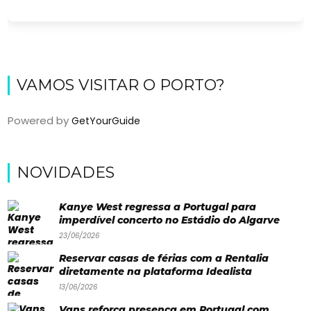
VAMOS VISITAR O PORTO?
Powered by
GetYourGuide
Viajar
NOVIDADES
Onde
Kanye West regressa a Portugal para
dormir?
imperdível concerto no Estádio do Algarve
23/06/2026
Lifestyle
Reservar casas de férias com a Rentalia
Restaurantes
diretamente na plataforma Idealista
13/06/2026
Praias
Vans reforça presença em Portugal com