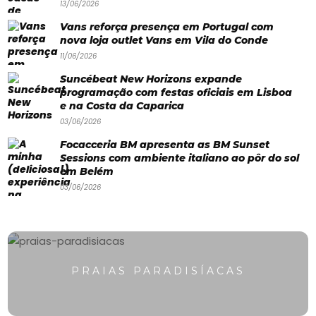
13/06/2026
Paradisíacas
Vans reforça presença em Portugal com
nova loja outlet Vans em Vila do Conde
Swimwear
11/06/2026
Eventos
Suncébeat New Horizons expande
Água
programação com festas oficiais em Lisboa
e na Costa da Caparica
&
03/06/2026
Bronzeado
Focacceria BM apresenta as BM Sunset
Sessions com ambiente italiano ao pôr do sol
Sun7
em Belém
03/06/2026
–
Quem
somos
Falem
PRAIAS PARADISÍACAS
connosco!
💬