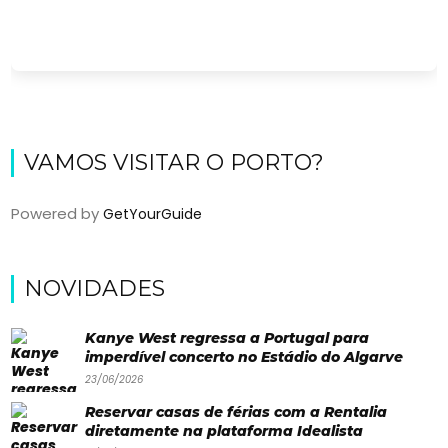
VAMOS VISITAR O PORTO?
Powered by
GetYourGuide
Viajar
NOVIDADES
Onde
dormir?
Kanye West regressa a Portugal para
imperdível concerto no Estádio do Algarve
Lifestyle
23/06/2026
Restaurantes
Reservar casas de férias com a Rentalia
diretamente na plataforma Idealista
Praias