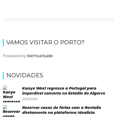
VAMOS VISITAR O PORTO?
Powered by
GetYourGuide
Viajar
NOVIDADES
Onde
dormir?
Kanye West regressa a Portugal para
imperdível concerto no Estádio do Algarve
Lifestyle
23/06/2026
Restaurantes
Reservar casas de férias com a Rentalia
diretamente na plataforma Idealista
Praias