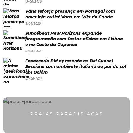
13/06/2026
Paradisíacas
Vans reforça presença em Portugal com
nova loja outlet Vans em Vila do Conde
Swimwear
11/06/2026
Eventos
Suncébeat New Horizons expande
Água
programação com festas oficiais em Lisboa
e na Costa da Caparica
&
03/06/2026
Bronzeado
Focacceria BM apresenta as BM Sunset
Sessions com ambiente italiano ao pôr do sol
Sun7
em Belém
03/06/2026
–
Quem
somos
Falem
PRAIAS PARADISÍACAS
connosco!
💬