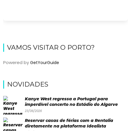
VAMOS VISITAR O PORTO?
Powered by
GetYourGuide
Viajar
NOVIDADES
Onde
dormir?
Kanye West regressa a Portugal para
imperdível concerto no Estádio do Algarve
Lifestyle
23/06/2026
Restaurantes
Reservar casas de férias com a Rentalia
diretamente na plataforma Idealista
Praias