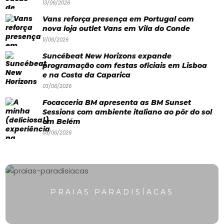
13/06/2026
Paradisíacas
Vans reforça presença em Portugal com
nova loja outlet Vans em Vila do Conde
Swimwear
11/06/2026
Eventos
Suncébeat New Horizons expande
Água
programação com festas oficiais em Lisboa
e na Costa da Caparica
&
03/06/2026
Bronzeado
Focacceria BM apresenta as BM Sunset
Sessions com ambiente italiano ao pôr do sol
Sun7
em Belém
03/06/2026
–
Quem
somos
Falem
PRAIAS PARADISÍACAS
connosco!
💬