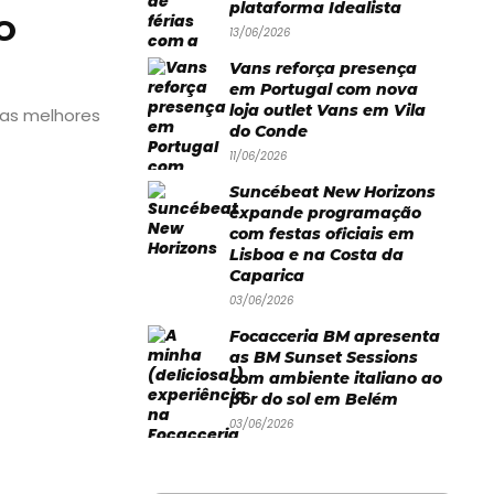
plataforma Idealista
O
13/06/2026
Vans reforça presença
em Portugal com nova
loja outlet Vans em Vila
 as melhores
do Conde
11/06/2026
Suncébeat New Horizons
expande programação
com festas oficiais em
Lisboa e na Costa da
Caparica
03/06/2026
Focacceria BM apresenta
as BM Sunset Sessions
com ambiente italiano ao
pôr do sol em Belém
03/06/2026