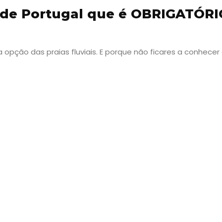
s de Portugal que é OBRIGATÓRI
pção das praias fluviais. E porque não ficares a conhecer
Viajar
Onde
dormir?