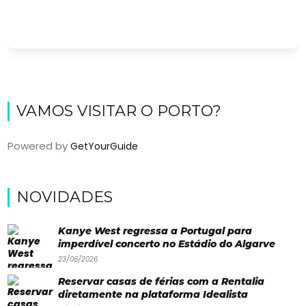
VAMOS VISITAR O PORTO?
Powered by
GetYourGuide
Viajar
NOVIDADES
Onde
dormir?
Kanye West regressa a Portugal para
imperdível concerto no Estádio do Algarve
Lifestyle
23/06/2026
Restaurantes
Reservar casas de férias com a Rentalia
diretamente na plataforma Idealista
Praias