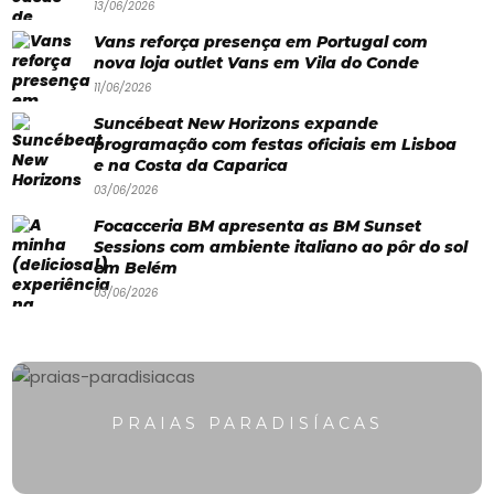
13/06/2026
Paradisíacas
Vans reforça presença em Portugal com
nova loja outlet Vans em Vila do Conde
Swimwear
11/06/2026
Eventos
Suncébeat New Horizons expande
Água
programação com festas oficiais em Lisboa
e na Costa da Caparica
&
03/06/2026
Bronzeado
Focacceria BM apresenta as BM Sunset
Sessions com ambiente italiano ao pôr do sol
Sun7
em Belém
03/06/2026
–
Quem
somos
Falem
PRAIAS PARADISÍACAS
connosco!
💬