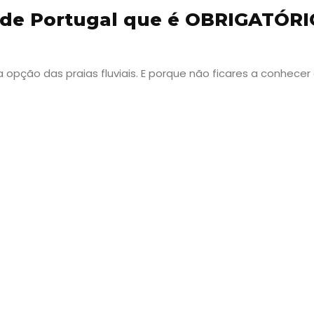
s de Portugal que é OBRIGATÓRI
pção das praias fluviais. E porque não ficares a conhecer
Viajar
Onde
dormir?