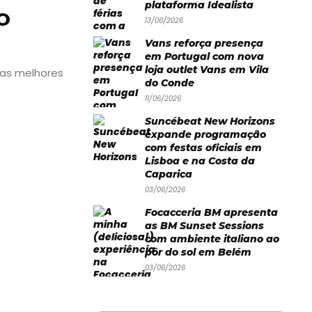
plataforma Idealista
O
13/06/2026
Vans reforça presença
em Portugal com nova
loja outlet Vans em Vila
 as melhores
do Conde
11/06/2026
Suncébeat New Horizons
expande programação
com festas oficiais em
Lisboa e na Costa da
Caparica
03/06/2026
Focacceria BM apresenta
as BM Sunset Sessions
com ambiente italiano ao
pôr do sol em Belém
03/06/2026