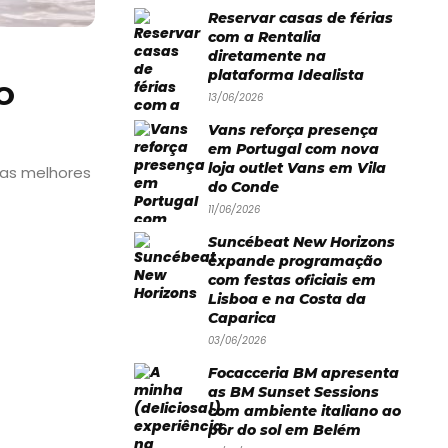
Reservar casas de férias
com a Rentalia
diretamente na
plataforma Idealista
O
13/06/2026
Vans reforça presença
em Portugal com nova
loja outlet Vans em Vila
 as melhores
do Conde
11/06/2026
Suncébeat New Horizons
expande programação
com festas oficiais em
Lisboa e na Costa da
Caparica
03/06/2026
Focacceria BM apresenta
as BM Sunset Sessions
com ambiente italiano ao
pôr do sol em Belém