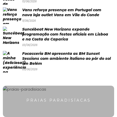
13/06/2026
Paradisíacas
Vans reforça presença em Portugal com
nova loja outlet Vans em Vila do Conde
Swimwear
11/06/2026
Eventos
Suncébeat New Horizons expande
Água
programação com festas oficiais em Lisboa
e na Costa da Caparica
&
03/06/2026
Bronzeado
Focacceria BM apresenta as BM Sunset
Sessions com ambiente italiano ao pôr do sol
Sun7
em Belém
03/06/2026
–
Quem
somos
Falem
PRAIAS PARADISÍACAS
connosco!
💬