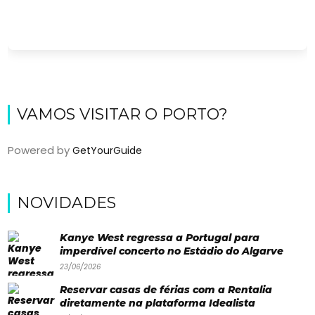
VAMOS VISITAR O PORTO?
Powered by
GetYourGuide
Viajar
NOVIDADES
Onde
dormir?
Kanye West regressa a Portugal para
imperdível concerto no Estádio do Algarve
Lifestyle
23/06/2026
Restaurantes
Reservar casas de férias com a Rentalia
diretamente na plataforma Idealista
Praias