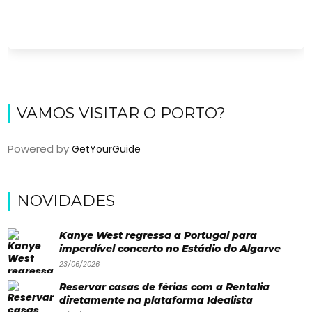
VAMOS VISITAR O PORTO?
Powered by
GetYourGuide
Viajar
NOVIDADES
Onde
dormir?
Kanye West regressa a Portugal para
imperdível concerto no Estádio do Algarve
Lifestyle
23/06/2026
Restaurantes
Reservar casas de férias com a Rentalia
diretamente na plataforma Idealista
Praias