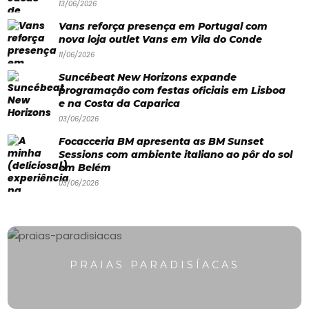
13/06/2026
Paradisíacas
Vans reforça presença em Portugal com
nova loja outlet Vans em Vila do Conde
Swimwear
11/06/2026
Eventos
Suncébeat New Horizons expande
Água
programação com festas oficiais em Lisboa
e na Costa da Caparica
&
03/06/2026
Bronzeado
Focacceria BM apresenta as BM Sunset
Sessions com ambiente italiano ao pôr do sol
Sun7
em Belém
03/06/2026
–
Quem
somos
Falem
PRAIAS PARADISÍACAS
connosco!
💬