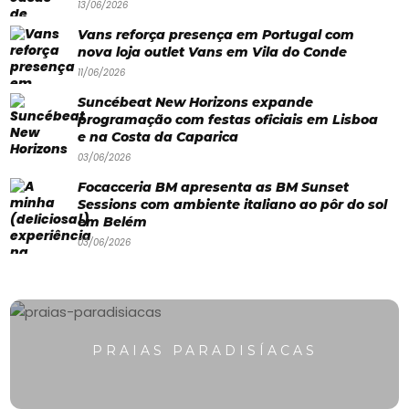
13/06/2026
Paradisíacas
Vans reforça presença em Portugal com
nova loja outlet Vans em Vila do Conde
Swimwear
11/06/2026
Eventos
Suncébeat New Horizons expande
Água
programação com festas oficiais em Lisboa
e na Costa da Caparica
&
03/06/2026
Bronzeado
Focacceria BM apresenta as BM Sunset
Sessions com ambiente italiano ao pôr do sol
Sun7
em Belém
03/06/2026
–
Quem
somos
Falem
PRAIAS PARADISÍACAS
connosco!
💬