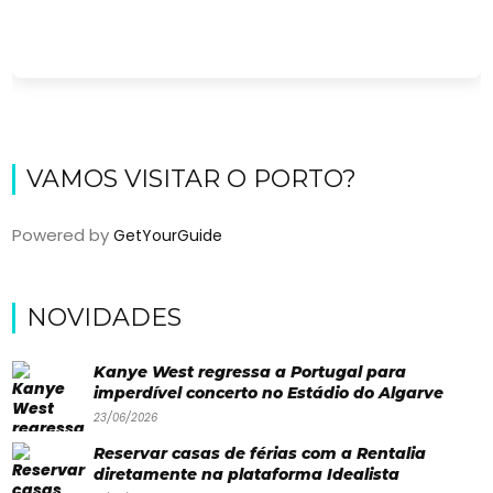
VAMOS VISITAR O PORTO?
Powered by
GetYourGuide
Viajar
NOVIDADES
Onde
dormir?
Kanye West regressa a Portugal para
imperdível concerto no Estádio do Algarve
Lifestyle
23/06/2026
Restaurantes
Reservar casas de férias com a Rentalia
diretamente na plataforma Idealista
Praias