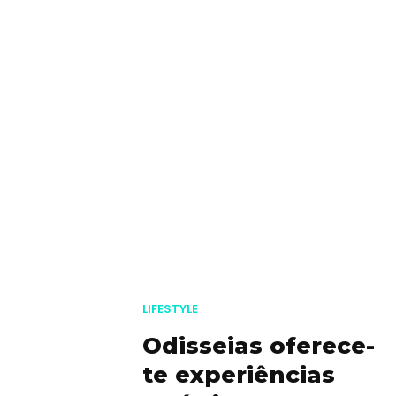
Viajar
Onde
dormir?
Lifestyle
Restaurantes
Praias
Paradisíacas
Swimwear
Eventos
LIFESTYLE
Água
Odisseias oferece-
&
te experiências
Bronzeado