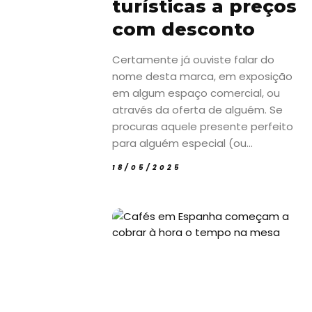
turísticas a preços
Sun7
com desconto
–
Certamente já ouviste falar do
Quem
nome desta marca, em exposição
em algum espaço comercial, ou
somos
através da oferta de alguém. Se
Falem
procuras aquele presente perfeito
connosco!
para alguém especial (ou...
💬
18/05/2025