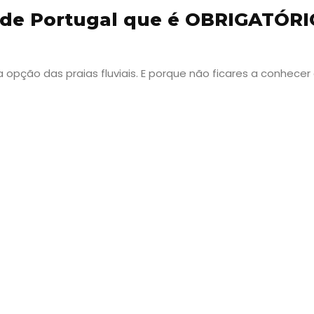
s de Portugal que é OBRIGATÓRI
pção das praias fluviais. E porque não ficares a conhecer
Viajar
Onde
dormir?