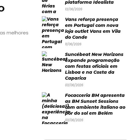
plataforma Idealista
O
13/06/2026
Vans reforça presença
em Portugal com nova
loja outlet Vans em Vila
 as melhores
do Conde
11/06/2026
Suncébeat New Horizons
expande programação
com festas oficiais em
Lisboa e na Costa da
Caparica
03/06/2026
Focacceria BM apresenta
as BM Sunset Sessions
com ambiente italiano ao
pôr do sol em Belém
03/06/2026