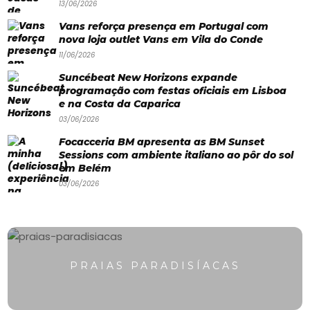
13/06/2026
Paradisíacas
Vans reforça presença em Portugal com
nova loja outlet Vans em Vila do Conde
Swimwear
11/06/2026
Eventos
Suncébeat New Horizons expande
Água
programação com festas oficiais em Lisboa
e na Costa da Caparica
&
03/06/2026
Bronzeado
Focacceria BM apresenta as BM Sunset
Sessions com ambiente italiano ao pôr do sol
Sun7
em Belém
03/06/2026
–
Quem
somos
Falem
PRAIAS PARADISÍACAS
connosco!
💬