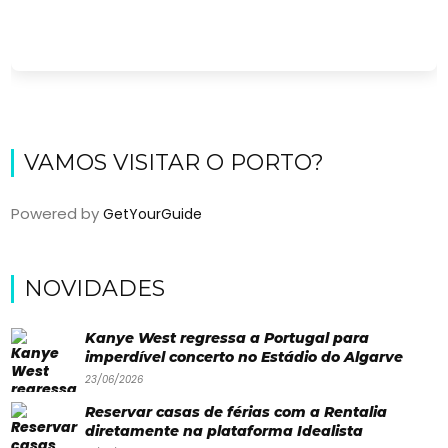
VAMOS VISITAR O PORTO?
Powered by
GetYourGuide
Viajar
NOVIDADES
Onde
dormir?
Kanye West regressa a Portugal para
imperdível concerto no Estádio do Algarve
Lifestyle
23/06/2026
Restaurantes
Reservar casas de férias com a Rentalia
diretamente na plataforma Idealista
Praias