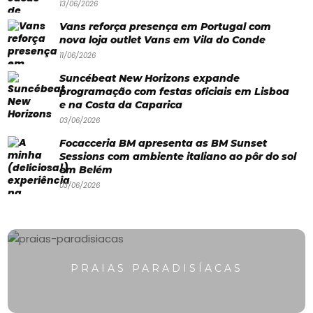
13/06/2026
Paradisíacas
Vans reforça presença em Portugal com
nova loja outlet Vans em Vila do Conde
Swimwear
11/06/2026
Eventos
Suncébeat New Horizons expande
Água
programação com festas oficiais em Lisboa
e na Costa da Caparica
&
03/06/2026
Bronzeado
Focacceria BM apresenta as BM Sunset
Sessions com ambiente italiano ao pôr do sol
Sun7
em Belém
03/06/2026
–
Quem
somos
Falem
PRAIAS PARADISÍACAS
connosco!
💬