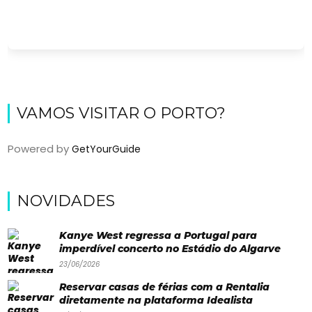
VAMOS VISITAR O PORTO?
Powered by
GetYourGuide
Viajar
NOVIDADES
Onde
dormir?
Kanye West regressa a Portugal para
imperdível concerto no Estádio do Algarve
Lifestyle
23/06/2026
Restaurantes
Reservar casas de férias com a Rentalia
diretamente na plataforma Idealista
Praias