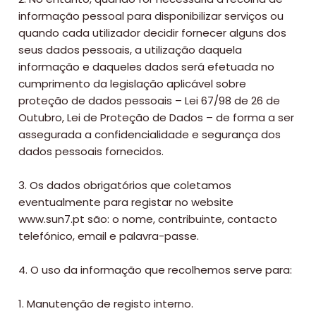
informação pessoal para disponibilizar serviços ou
quando cada utilizador decidir fornecer alguns dos
seus dados pessoais, a utilização daquela
Viajar
informação e daqueles dados será efetuada no
Onde
cumprimento da legislação aplicável sobre
proteção de dados pessoais – Lei 67/98 de 26 de
dormir?
Outubro, Lei de Proteção de Dados – de forma a ser
Lifestyle
assegurada a confidencialidade e segurança dos
dados pessoais fornecidos.
Restaurantes
Praias
3. Os dados obrigatórios que coletamos
eventualmente para registar no website
Paradisíacas
www.sun7.pt são: o nome, contribuinte, contacto
Swimwear
telefónico, email e palavra-passe.
Eventos
4. O uso da informação que recolhemos serve para:
Água
&
1. Manutenção de registo interno.