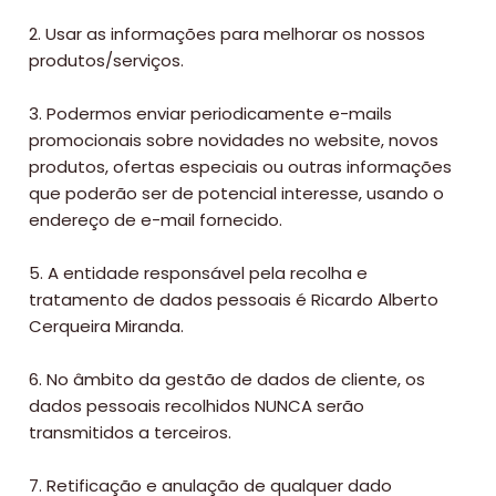
Bronzeado
2. Usar as informações para melhorar os nossos
Sun7
produtos/serviços.
–
3. Podermos enviar periodicamente e-mails
Quem
promocionais sobre novidades no website, novos
produtos, ofertas especiais ou outras informações
somos
que poderão ser de potencial interesse, usando o
Falem
endereço de e-mail fornecido.
connosco!
5. A entidade responsável pela recolha e
💬
tratamento de dados pessoais é Ricardo Alberto
Cerqueira Miranda.
6. No âmbito da gestão de dados de cliente, os
dados pessoais recolhidos NUNCA serão
transmitidos a terceiros.
7. Retificação e anulação de qualquer dado