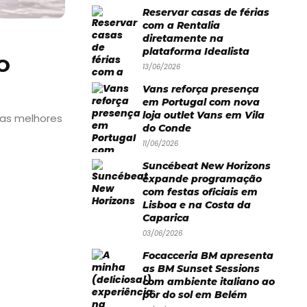
Reservar casas de férias
com a Rentalia
diretamente na
plataforma Idealista
O
13/06/2026
Vans reforça presença
em Portugal com nova
loja outlet Vans em Vila
 as melhores
do Conde
11/06/2026
Suncébeat New Horizons
expande programação
com festas oficiais em
Lisboa e na Costa da
Caparica
03/06/2026
Focacceria BM apresenta
as BM Sunset Sessions
com ambiente italiano ao
pôr do sol em Belém