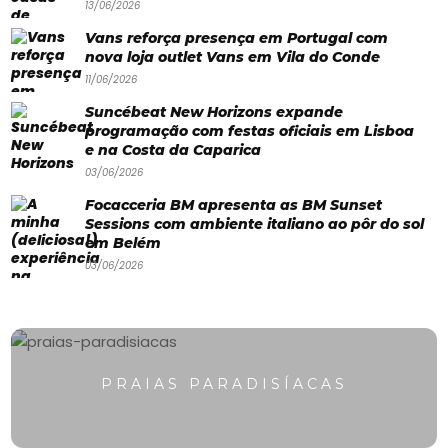
13/06/2026
Paradisíacas
Vans reforça presença em Portugal com
nova loja outlet Vans em Vila do Conde
Swimwear
11/06/2026
Eventos
Suncébeat New Horizons expande
Água
programação com festas oficiais em Lisboa
e na Costa da Caparica
&
03/06/2026
Bronzeado
Focacceria BM apresenta as BM Sunset
Sessions com ambiente italiano ao pôr do sol
Sun7
em Belém
03/06/2026
–
Quem
somos
Falem
PRAIAS PARADISÍACAS
connosco!
💬