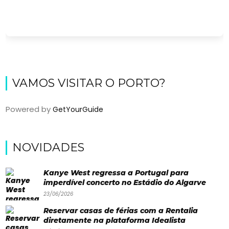
VAMOS VISITAR O PORTO?
Powered by
GetYourGuide
Viajar
NOVIDADES
Onde
dormir?
Kanye West regressa a Portugal para
imperdível concerto no Estádio do Algarve
Lifestyle
23/06/2026
Restaurantes
Reservar casas de férias com a Rentalia
diretamente na plataforma Idealista
Praias