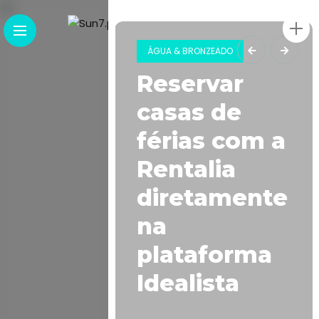
ÁGUA & BRONZEADO
e West
Reservar
essa a
casas de
ugal
férias com a
Rentalia
rdível
diretamente
erto no
na
dio do
plataforma
rve
Idealista