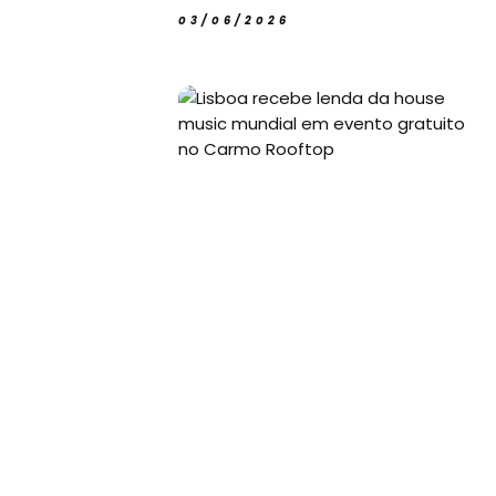
03/06/2026
Paradisíacas
Swimwear
Eventos
Água
&
Bronzeado
Sun7
–
Quem
somos
Falem
connosco!
💬