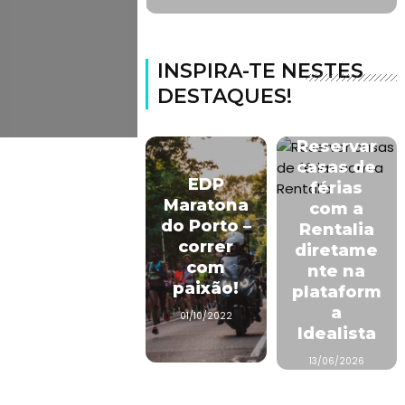
INSPIRA-TE NESTES
DESTAQUES!
Reservar
casas de
EDP
férias
Maratona
com a
do Porto –
Rentalia
correr
diretame
com
nte na
paixão!
plataform
a
01/10/2022
Idealista
13/06/2026