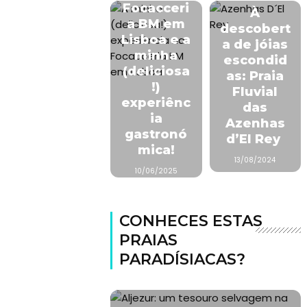
Focacceri
À
a BM em
descobert
Lisboa e a
a de jóias
minha
escondid
(deliciosa
as: Praia
!)
Fluvial
experiênc
das
ia
Azenhas
gastronó
d’El Rey
mica!
13/08/2024
10/06/2025
CONHECES ESTAS
PRAIAS
PARADÍSIACAS?