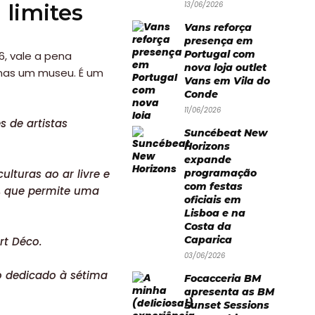
 limites
13/06/2026
Vans reforça
presença em
Portugal com
6, vale a pena
nova loja outlet
nas um museu. É um
Vans em Vila do
Conde
11/06/2026
 de artistas
Suncébeat New
Horizons
expande
culturas ao ar livre e
programação
com festas
, que permite uma
oficiais em
Lisboa e na
Costa da
Caparica
rt Déco.
03/06/2026
o dedicado à sétima
Focacceria BM
apresenta as BM
Sunset Sessions