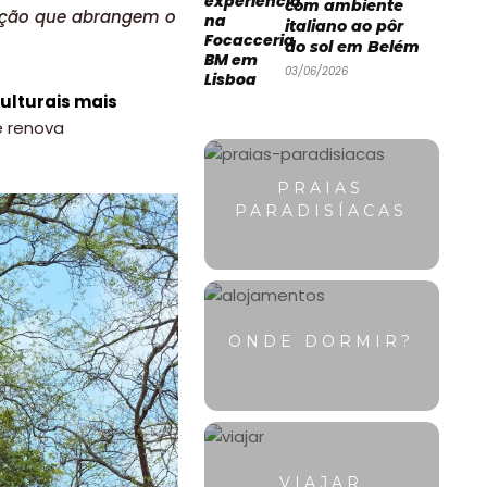
com ambiente
mação que abrangem o
italiano ao pôr
do sol em Belém
03/06/2026
ulturais mais
e renova
PRAIAS
PARADISÍACAS
ONDE DORMIR?
VIAJAR