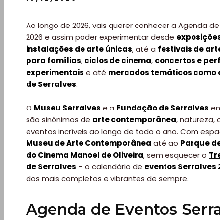
Ao longo de 2026, vais querer conhecer a Agenda de
2026 e assim poder experimentar desde
exposições
instalações de arte únicas
, até a
festivais de arte
para famílias
,
ciclos de cinema
,
concertos e pe
experimentais
e até
mercados temáticos como o
de Serralves
.
O
Museu Serralves
e a
Fundação de Serralves
e
são sinónimos de
arte contemporânea
, natureza, 
eventos incríveis ao longo de todo o ano. Com espa
Museu de Arte Contemporânea
até ao
Parque de
do Cinema Manoel de Oliveira
, sem esquecer o
Tr
de Serralves
– o calendário de
eventos Serralves 
dos mais completos e vibrantes de sempre.
Agenda de Eventos Serra