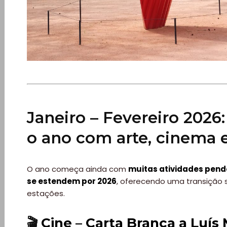
Paradisíacas
Swimwear
Eventos
Água
Janeiro – Fevereiro 2026
&
o ano com arte, cinema 
Bronzeado
O ano começa ainda com
muitas atividades pend
Sun7
se estendem por 2026
, oferecendo uma transição 
estações.
–
🎬
Cine – Carta Branca a Luís