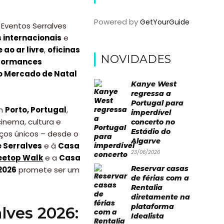
Powered by
GetYourGuide
 Eventos Serralves
 internacionais
e
 ao ar livre
,
oficinas
NOVIDADES
rformances
 Mercado de Natal
Kanye West
regressa a
Portugal para
m
Porto, Portugal
,
imperdível
cinema, cultura e
concerto no
Estádio do
ços únicos – desde o
Algarve
 Serralves
e à
Casa
23/06/2026
eetop Walk
e a
Casa
Reservar casas
2026
promete ser um
de férias com a
Rentalia
diretamente na
plataforma
lves 2026:
Idealista