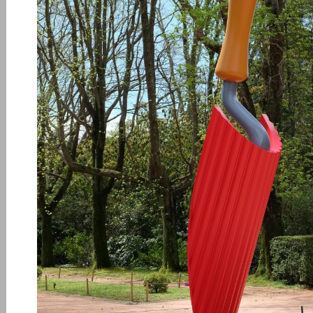
Viajar
Onde
dormir?
Lifestyle
Restaurantes
Praias