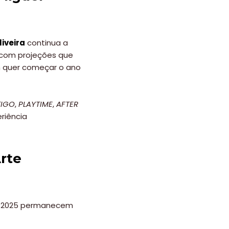
iveira
continua a
 com projeções que
em quer começar o ano
TIGO
,
PLAYTIME
,
AFTER
riência
rte
m 2025 permanecem