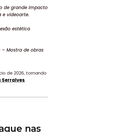
o de grande impacto
 e videoarte.
exão estética
s
– Mostra de obras
ício de 2026, tornando
 Serralves
.
aque nas