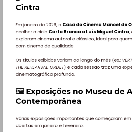
Quem
Cintra
somos
Em janeiro de 2026, a
Casa do Cinema Manoel de Ol
Falem
acolher o ciclo
Carta Branca a Luís Miguel Cintra
,
exploram cinema autoral e clássico, ideal para qu
connosco!
com cinema de qualidade.
Os títulos exibidos variam ao longo do mês (ex.:
VER
💬
THE REHEARSAL
,
ORDET
) e cada sessão traz uma expe
cinematográfica profunda.
🖼️
Exposições no Museu de A
Contemporânea
Várias exposições importantes que começaram e
abertas em janeiro e fevereiro: