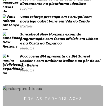
Praias
diretamente na plataforma Idealista
Paradisíacas
13/06/2026
Vans reforça presença em Portugal com
Swimwear
nova loja outlet Vans em Vila do Conde
Eventos
11/06/2026
Água
Suncébeat New Horizons expande
programação com festas oficiais em Lisboa
&
e na Costa da Caparica
03/06/2026
Bronzeado
Focacceria BM apresenta as BM Sunset
Sun7
Sessions com ambiente italiano ao pôr do sol
em Belém
–
03/06/2026
Quem
somos
Falem
PRAIAS PARADISÍACAS
connosco!