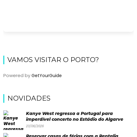
VAMOS VISITAR O PORTO?
Powered by
GetYourGuide
Viajar
Onde
NOVIDADES
dormir?
Kanye West regressa a Portugal para
Lifestyle
imperdível concerto no Estádio do Algarve
23/06/2026
Restaurantes
Reservar casas de férias com a Rentalia