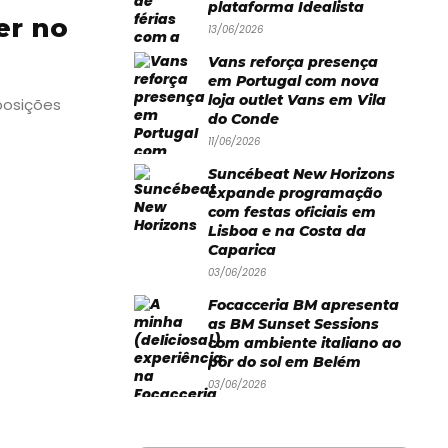
plataforma Idealista
er no
13/06/2026
Vans reforça presença
em Portugal com nova
loja outlet Vans em Vila
posições
do Conde
11/06/2026
Suncébeat New Horizons
expande programação
com festas oficiais em
Lisboa e na Costa da
Caparica
03/06/2026
Focacceria BM apresenta
as BM Sunset Sessions
com ambiente italiano ao
pôr do sol em Belém
03/06/2026