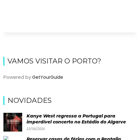
VAMOS VISITAR O PORTO?
Powered by
GetYourGuide
Viajar
Onde
NOVIDADES
dormir?
Kanye West regressa a Portugal para
Lifestyle
imperdível concerto no Estádio do Algarve
23/06/2026
Restaurantes
Reservar casas de férias com a Rentalia