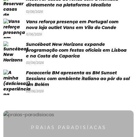
Praias
diretamente na plataforma Idealista
Paradisíacas
13/06/2026
Vans reforça presença em Portugal com
Swimwear
nova loja outlet Vans em Vila do Conde
Eventos
11/06/2026
Água
Suncébeat New Horizons expande
programação com festas oficiais em Lisboa
&
e na Costa da Caparica
03/06/2026
Bronzeado
Focacceria BM apresenta as BM Sunset
Sun7
Sessions com ambiente italiano ao pôr do sol
em Belém
–
03/06/2026
Quem
somos
Falem
PRAIAS PARADISÍACAS
connosco!