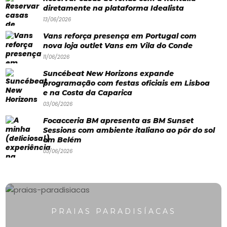
Praias
diretamente na plataforma Idealista
Paradisíacas
13/06/2026
Vans reforça presença em Portugal com
Swimwear
nova loja outlet Vans em Vila do Conde
Eventos
11/06/2026
Água
Suncébeat New Horizons expande
programação com festas oficiais em Lisboa
&
e na Costa da Caparica
03/06/2026
Bronzeado
Focacceria BM apresenta as BM Sunset
Sun7
Sessions com ambiente italiano ao pôr do sol
em Belém
–
03/06/2026
Quem
somos
Falem
PRAIAS PARADISÍACAS
connosco!