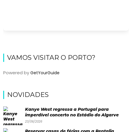
VAMOS VISITAR O PORTO?
Powered by
GetYourGuide
Viajar
Onde
NOVIDADES
dormir?
Kanye West regressa a Portugal para
Lifestyle
imperdível concerto no Estádio do Algarve
23/06/2026
Restaurantes
Reservar casas de férias com a Rentalia