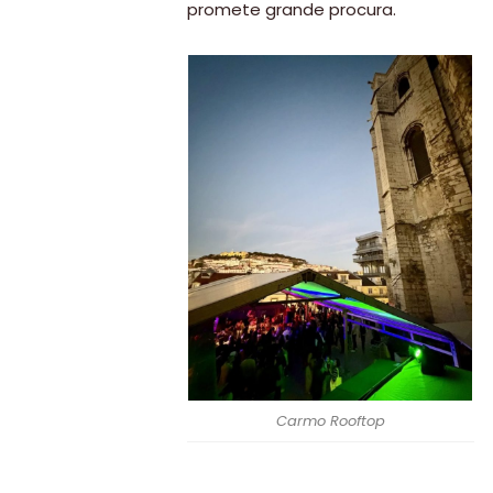
promete grande procura.
Paradisíacas
Swimwear
Eventos
Água
&
Bronzeado
Sun7
–
Quem
somos
Falem
Carmo Rooftop
connosco!
💬