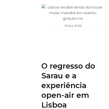
Stacy Kidd
O regresso do
Sarau e a
experiência
open-air em
Lisboa