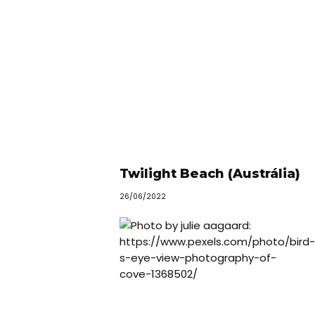
Onde
dormir?
Lifestyle
Restaurantes
Praias
Paradisíacas
Swimwear
Twilight Beach (Austrália)
Eventos
26/06/2022
Água
&
Bronzeado
Sun7
–