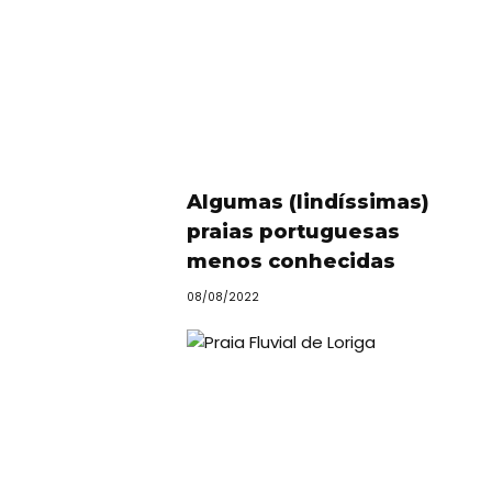
Quem
somos
Falem
connosco!
💬
Algumas (lindíssimas)
praias portuguesas
menos conhecidas
08/08/2022