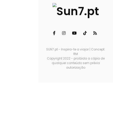
SUN7.pt - Inspira-te a viajar | Concept:
RM
Copyright 2022 - proíbida a cópia de
qualquer conteúdo sem prévia
autorização