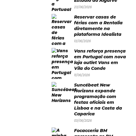
Estádio do Algarve
23/06/2026
Reservar casas de
férias com a Rentalia
diretamente na
plataforma Idealista
13/06/2026
Vans reforça presença
em Portugal com nova
loja outlet Vans em
Vila do Conde
11/06/2026
Suncébeat New
Horizons expande
programação com
festas oficiais em
Lisboa e na Costa da
Caparica
03/06/2026
Focacceria BM