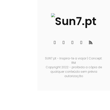
SUN7.pt - Inspira-te a viajar | Concept:
RM
Copyright 2022 - proíbida a cópia de
qualquer conteúdo sem prévia
autorização