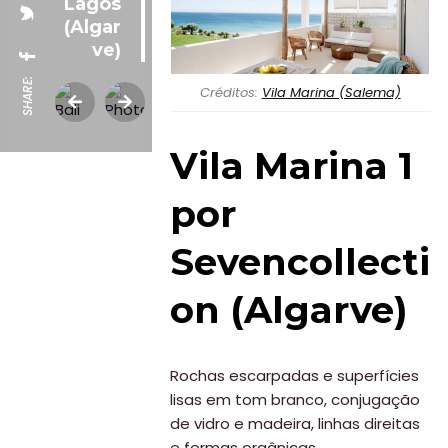
Lagos
(Algar
ve)
SHARE:
Créditos:
Vila Marina (Salema)
Vila Marina 1
por
Sevencollecti
on (Algarve)
Rochas escarpadas e superfícies
lisas em tom branco, conjugação
de vidro e madeira, linhas direitas
e formas orgânicas.