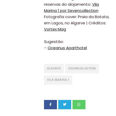
reservas do alojamento:
Vila
Marina 1 por Sevencollection
Fotografia cover: Praia da Batata,
em Lagos, no Algarve | Créditos:
Vortex Mag
Sugestão:
–
Oceanus Aparthotel
Viajar
ALGARVE
SEVENCOLLECTION
Onde
dormir?
VILA MARINA 1
Lifestyle
Restaurantes
Praias
Paradisíacas