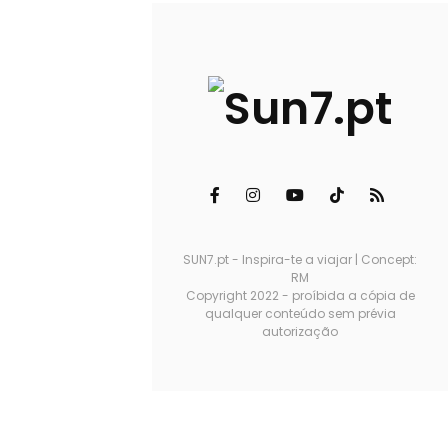
SUN7.pt - Inspira-te a viajar | Concept:
RM
Copyright 2022 - proíbida a cópia de
qualquer conteúdo sem prévia
autorização