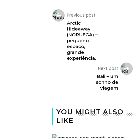
Swimwear
Previous post
Eventos
Arctic
Hideaway
Água
(NORUEGA) –
pequeno
&
espaço,
grande
Bronzeado
experiência.
Sun7
Next post
–
Bali – um
sonho de
Quem
viagem
somos
Falem
YOU MIGHT ALSO
connosco!
LIKE
💬