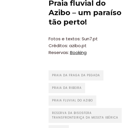
Praia fluvial do
Lifestyle
Azibo – um paraíso
Restaurantes
tão perto!
Praias
Paradisíacas
Fotos e textos: Sun7.pt
Créditos: azibo.pt
Swimwear
Reservas:
Booking
Eventos
Água
PRAIA DA FRAGA DA PEGADA
&
Bronzeado
PRAIA DA RIBEIRA
Sun7
PRAIA FLUVIAL DO AZIBO
–
RESERVA DA BISOSFERA
Quem
TRANSFRONTEIRIÇA DA MESETA IBÉRICA