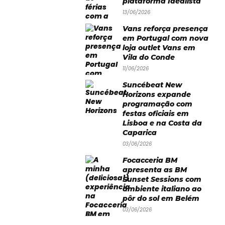
plataforma Idealista
13/06/2026
Vans reforça presença
em Portugal com nova
loja outlet Vans em
Vila do Conde
11/06/2026
Suncébeat New
Horizons expande
programação com
festas oficiais em
Lisboa e na Costa da
Caparica
03/06/2026
Focacceria BM
apresenta as BM
Sunset Sessions com
ambiente italiano ao
pôr do sol em Belém
03/06/2026