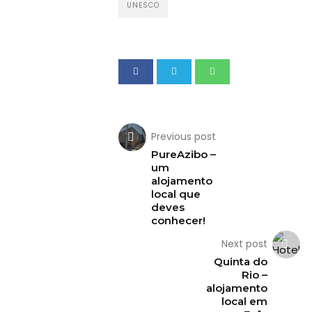
somos
UNESCO
Falem
connosco!
💬
Previous post
PureAzibo –
um
alojamento
local que
deves
conhecer!
Next post
Quinta do
Rio –
alojamento
local em