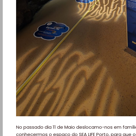
No passado dia 11 de Maio deslocamo-nos em famíli
conhecermos o espaço do SEA LIFE Porto, para que 