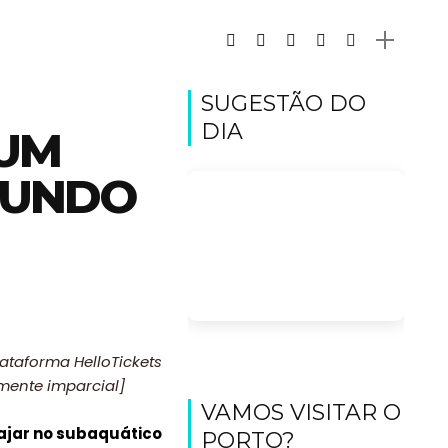
SUGESTÃO DO
DIA
 UM
MUNDO
lataforma HelloTickets
amente imparcial]
VAMOS VISITAR O
iajar no subaquático
PORTO?