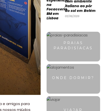
com ambiente
italiano ao pôr
do sol em Belém
03/06/2026
PRAIAS
PARADISÍACAS
ONDE DORMIR?
a e amigos para
os nossos miúdos
VIAJAR