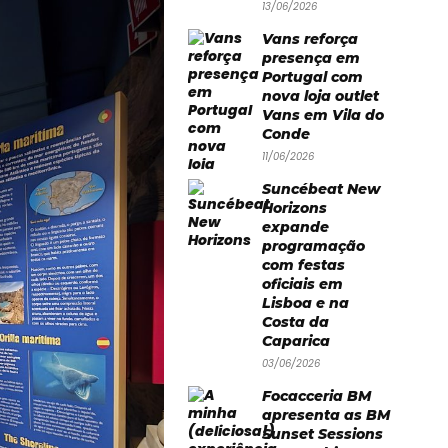
13/06/2026
Vans reforça
presença em
Portugal com
nova loja outlet
Vans em Vila do
Conde
11/06/2026
Suncébeat New
Horizons
expande
programação
com festas
oficiais em
Lisboa e na
Costa da
Caparica
03/06/2026
Focacceria BM
apresenta as BM
Sunset Sessions