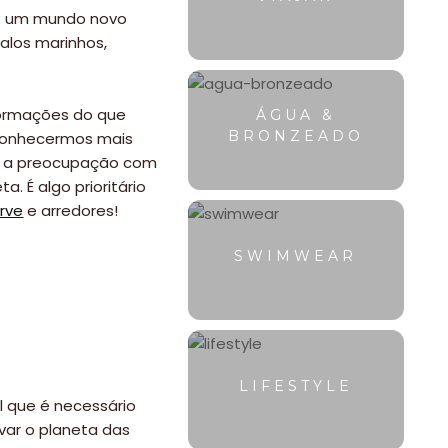
ez um mundo novo
valos marinhos,
nformações do que
ÁGUA &
BRONZEADO
 conhecermos mais
a a preocupação com
. É algo prioritário
arve
e arredores!
SWIMWEAR
LIFESTYLE
 que é necessário
var o planeta das