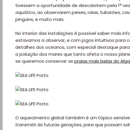
tivessem a oportunidade de descobrirem pela 1ª v
aquático, ao observarem peixes, raias, tubarões, ca
pinguins, e muito mais.
No interior das instalações é possível saber mais i
estavamos a observar, e com jogos intuitivos para
detalhes dos oceanos, com especial destaque par
Viajar
a poluição dos mares que tanto afeta o nosso planeta
se queremos conservar as
praias mais belas do Alg
Onde
dormir?
Lifestyle
Restaurantes
O aquecimento global também é um tópico sensível
Praias
transmitir às futuras gerações, para que possam sal