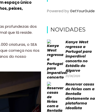
 Um espaço único
hos, peixes,
Powered by
GetYourGuide
 as profundezas dos
NOVIDADES
al que lá reside.
Kanye West
000 criaturas, o SEA
regressa a
m que começa nos rios
Portugal para
eanos do nosso
imperdível
concerto no
Estádio do
Algarve
23/06/2026
Reservar casas
de férias com a
Rentalia
diretamente na
plataforma
Idealista