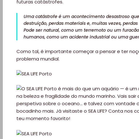
futuras catástrofes.
Paradisíacas
Uma catástrofe é um acontecimento desastroso qu
destruição, perdas materiais e, muitas vezes, perda
Swimwear
Pode ser natural, como um terremoto ou um furacão
humanos, como um acidente industrial ou uma guer
Eventos
Como tal, é importante começar a pensar e ter no
Água
problema mundial.
&
Bronzeado
Sun7
–