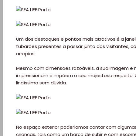
Quem
somos
Falem
Um dos destaques e pontos mais atrativos é a janel
connosco!
tubarões presentes a passar junto aos visitantes, 
arrepios.
💬
Mesmo com dimensões razoáveis, a sua imagem e
impressionam e impõem o seu majestoso respeito. 
lindíssima sem dúvida.
No espaço exterior poderíamos contar com algumas
crianças, tais como um barco de subir e com escorre