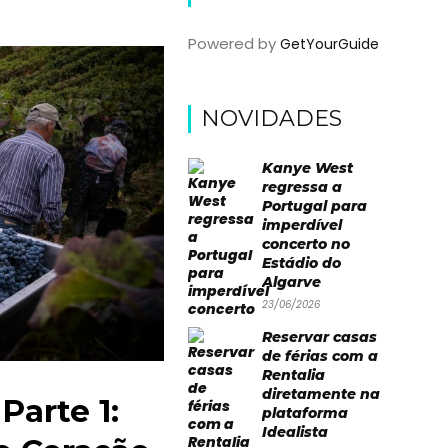
Powered by
GetYourGuide
NOVIDADES
Kanye West
regressa a
Portugal para
imperdível
concerto no
Estádio do
Algarve
23/06/2026
Reservar casas
de férias com a
Rentalia
diretamente na
Parte 1:
plataforma
Idealista