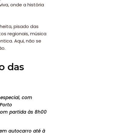
va, onde a história
eita, pisado das
tos regionais, música
ntica. Aqui, não se
ão.
ão das
especial, com
 Porto
om partida às 8h00
 em autocarro até à