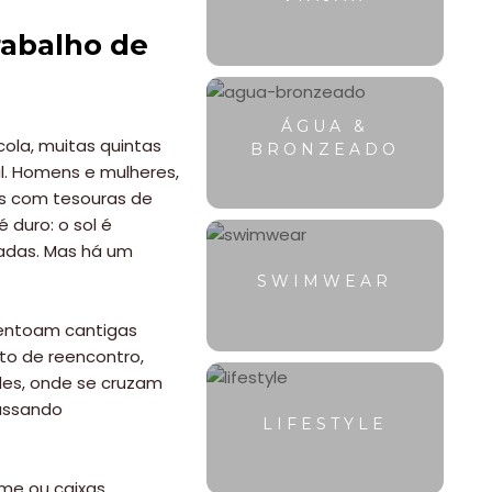
rabalho de
ÁGUA &
cola, muitas quintas
BRONZEADO
l. Homens e mulheres,
cos com tesouras de
 duro: o sol é
sadas. Mas há um
SWIMWEAR
 entoam cantigas
to de reencontro,
des, onde se cruzam
passando
LIFESTYLE
ime ou caixas