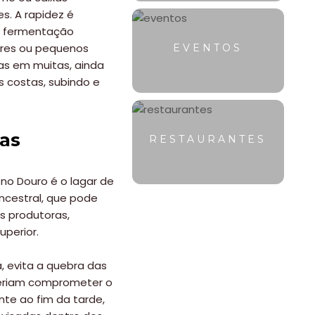
s. A rapidez é
 a fermentação
tores ou pequenos
EVENTOS
mas em muitas, ainda
 costas, subindo e
vas
RESTAURANTES
o Douro é o lagar de
ancestral, que pode
s produtoras,
uperior.
, evita a quebra das
oderiam comprometer o
nte ao fim da tarde,