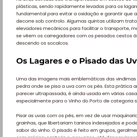
plásticas, sendo rapidamente levadas para os lagare
Paradisíacas
fundamental para evitar a oxidação e garantir que
decorre sob controlo. Algumas quintas utilizam tra
Swimwear
elevadores mecânicos para facilitar o transporte, 
se vêem os carregadores com os pesados cestos às
Eventos
descendo os socalcos.
Água
Os Lagares e o Pisado das U
&
Uma das imagens mais emblemáticas das vindimas n
pedra onde se pisa a uva com os pés. Esta prática 
Bronzeado
parecer ultrapassada, é ainda usada em várias casa
especialmente para o Vinho do Porto de categoria s
Sun7
Pisar as uvas com os pés, em vez de usar maquinaria
–
grainhas, que libertariam taninos indesejados e p
sabor do vinho. O pisado é feito em grupos, geralme