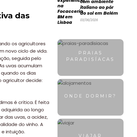
com ambiente
italiano ao pôr
do sol em Belém
tiva das
03/06/2026
ando os agricultores
m novo ciclo de vida.
PRAIAS
ação, seguida pelo
PARADISÍACAS
. As uvas acumulam
, quando os dias
 agricultor decide:
ONDE DORMIR?
mas é crítica. É feita
 adquirida ao longo
r das uvas, a acidez,
lidade do vinho. A
 e intuição.
VIAJAR