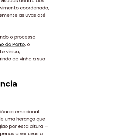
ovisadas dentro dos
movimento coordenado,
vemente as uvas até
iando o processo
ho do Porto
, o
e vínica,
rindo ao vinho a sua
ncia
iência emocional.
 de uma herança que
ião por esta altura —
penas a ver uvas a