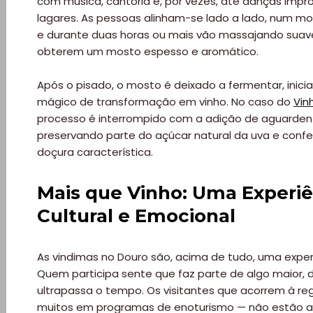
Quem
com música, cantoria e, por vezes, até danças impr
lagares. As pessoas alinham-se lado a lado, num 
somos
e durante duas horas ou mais vão massajando sua
obterem um mosto espesso e aromático.
Falem
Após o pisado, o mosto é deixado a fermentar, inic
mágico de transformação em vinho. No caso do
Vin
connosco!
processo é interrompido com a adição de aguardent
preservando parte do açúcar natural da uva e confe
💬
doçura característica.
Mais que Vinho: Uma Experiê
Cultural e Emocional
As vindimas no Douro são, acima de tudo, uma exper
Quem participa sente que faz parte de algo maior,
ultrapassa o tempo. Os visitantes que acorrem à reg
muitos em programas de enoturismo — não estão a