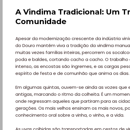
A Vindima Tradicional: Um T
Comunidade
Apesar da modernização crescente da indústria viní
do Douro mantêm viva a tradição da vindima manua
Viajar
muitas vezes famílias inteiras, percorrem os socal
poda e baldes, cortando cacho a cacho. O trabalho é
Onde
intenso, as encostas são íngremes, e as cargas pe
espírito de festa e de comunhão que anima os dias.
dormir?
Em algumas quintas, ouvem-se ainda as vozes que
Lifestyle
antigas, marcando o ritmo da colheita. É um momen
onde regressam aqueles que partiram para as cida
gerações. Os mais velhos ensinam os mais novos, 
Restaurantes
conhecimento oral sobre a vinha, o vinho, e a vida.
Praias
As uvas colhidas são transportadas em cestos de v