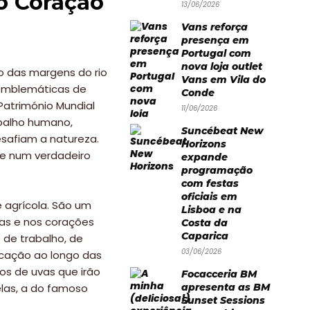
o Coração
13/06/2026
Vans reforça
presença em
Portugal com
nova loja outlet
o das margens do rio
Vans em Vila do
 emblemáticas de
Conde
Património Mundial
11/06/2026
abalho humano,
Suncébeat New
safiam a natureza.
Horizons
se num verdadeiro
expande
programação
com festas
oficiais em
 agrícola. São um
Lisboa e na
eias e nos corações
Costa da
Caparica
 de trabalho, de
03/06/2026
icação ao longo das
os de uvas que irão
Focacceria BM
elas, a do famoso
apresenta as BM
Sunset Sessions