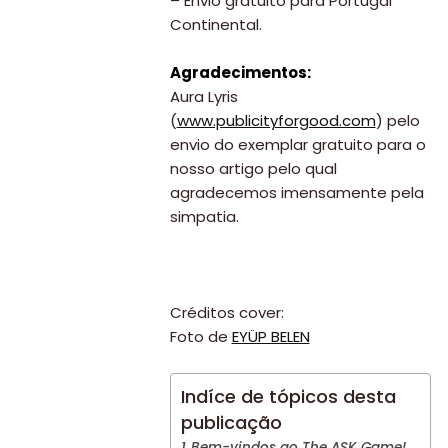
– Envio gratuito para Portugal
Continental.
Agradecimentos:
Aura Lyris
(
www.publicityforgood.com
) pelo
envio do exemplar gratuito para o
nosso artigo pelo qual
agradecemos imensamente pela
simpatia.
Créditos cover:
Foto de
EYÜP BELEN
Indíce de tópicos desta
publicação
Bem-vindos ao The ASK Game!