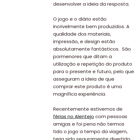
desenvolver a ideia da resposta.
O jogo e o diário estão
incrivelmente bem produzidos. A
qualidade dos materiais,
impressão, e design estão
absolutamente fantásticos. São
pormenores que ditam a
utilização e repetição do produto
para o presente e futuro, pelo que
asseguram a ideia de que
Viajar
comprar este produto é uma
Onde
magnífica experiência.
dormir?
Recentemente estivemos de
Lifestyle
férias no Alentejo
com pessoas
amigas e foi pena não termos
Restaurantes
tido o jogo a tempo da viagem,
Praias
teria sido seguramente divertido