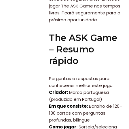
jogar The ASK Game nos tempos
Paradisíacas
livres. Ficará seguramente para a
Swimwear
próxima oportunidade.
Eventos
The ASK Game
Água
&
– Resumo
Bronzeado
rápido
Sun7
–
Perguntas e respostas para
conheceres melhor este jogo.
Quem
Criador:
Marca portuguesa
somos
(produzido em Portugal)
Em que consiste:
Baralho de 120–
Falem
130 cartas com perguntas
connosco!
profundas, bilíngue
Como jogar:
Sorteia/seleciona
💬