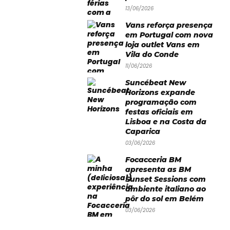
13/06/2026
Vans reforça presença
em Portugal com nova
loja outlet Vans em
Vila do Conde
11/06/2026
Suncébeat New
Horizons expande
programação com
festas oficiais em
Lisboa e na Costa da
Caparica
03/06/2026
Focacceria BM
apresenta as BM
Sunset Sessions com
ambiente italiano ao
pôr do sol em Belém
03/06/2026