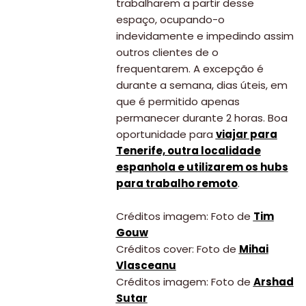
trabalharem a partir desse
Lifestyle
espaço, ocupando-o
indevidamente e impedindo assim
Restaurantes
outros clientes de o
Praias
frequentarem. A excepção é
durante a semana, dias úteis, em
Paradisíacas
que é permitido apenas
Swimwear
permanecer durante 2 horas. Boa
oportunidade para
viajar para
Eventos
Tenerife, outra localidade
Água
espanhola e utilizarem os
hubs
&
para trabalho remoto
.
Bronzeado
Créditos imagem: Foto de
Tim
Sun7
Gouw
Créditos cover: Foto de
Mihai
–
Vlasceanu
Quem
Créditos imagem: Foto de
Arshad
Sutar
somos