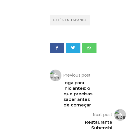
Falem
connosco!
CAFÉS EM ESPANHA
💬
Previous post
Ioga para
iniciantes: o
que precisas
saber antes
de começar
Next post
Restaurante
Subenshi