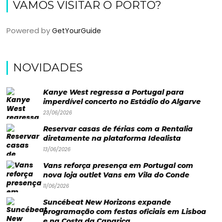
Paradisíacas
VAMOS VISITAR O PORTO?
Swimwear
Powered by
GetYourGuide
Eventos
Água
NOVIDADES
&
Bronzeado
Kanye West regressa a Portugal para
imperdível concerto no Estádio do Algarve
Sun7
23/06/2026
–
Reservar casas de férias com a Rentalia
diretamente na plataforma Idealista
Quem
13/06/2026
somos
Vans reforça presença em Portugal com
Falem
nova loja outlet Vans em Vila do Conde
11/06/2026
connosco!
Suncébeat New Horizons expande
💬
programação com festas oficiais em Lisboa
e na Costa da Caparica