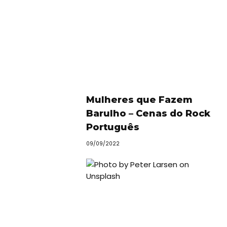
Swimwear
Eventos
Água
&
Bronzeado
Sun7
Mulheres que Fazem
–
Barulho – Cenas do Rock
Quem
Português
somos
09/09/2022
Falem
connosco!
💬