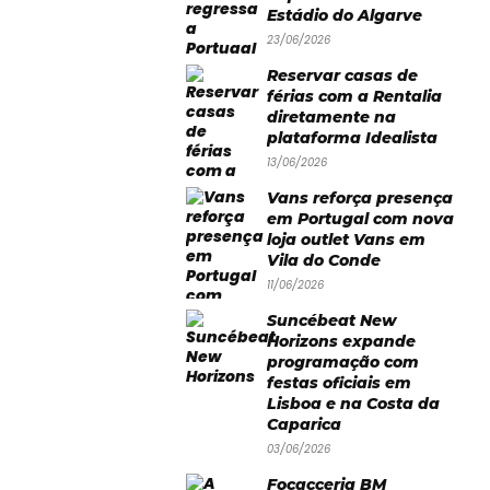
Estádio do Algarve
23/06/2026
Reservar casas de
férias com a Rentalia
diretamente na
plataforma Idealista
13/06/2026
Vans reforça presença
em Portugal com nova
loja outlet Vans em
Vila do Conde
11/06/2026
Suncébeat New
Horizons expande
programação com
festas oficiais em
Lisboa e na Costa da
Caparica
03/06/2026
Focacceria BM