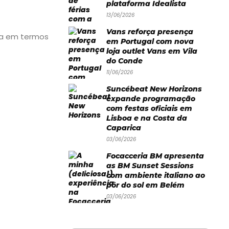
plataforma Idealista
13/06/2026
Vans reforça presença
eza em termos
em Portugal com nova
loja outlet Vans em Vila
do Conde
11/06/2026
Suncébeat New Horizons
expande programação
com festas oficiais em
Lisboa e na Costa da
Caparica
03/06/2026
Focacceria BM apresenta
as BM Sunset Sessions
com ambiente italiano ao
pôr do sol em Belém
03/06/2026