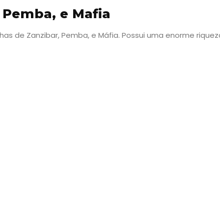
, Pemba, e Mafia
as ilhas de Zanzibar, Pemba, e Máfia. Possui uma enorme riqu
Viajar
Onde
dormir?