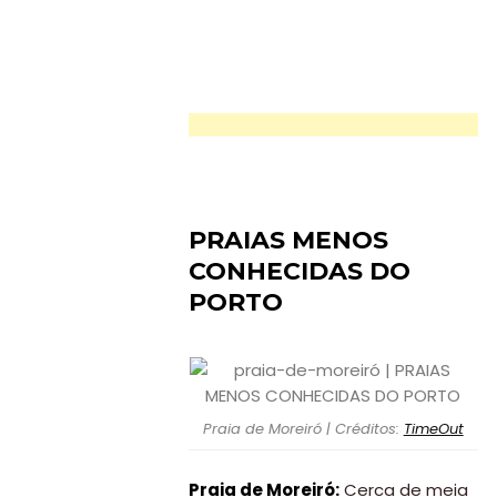
Paradisíacas
Swimwear
Eventos
Água
&
Bronzeado
PRAIAS MENOS
Sun7
CONHECIDAS DO
PORTO
–
Quem
somos
Falem
Praia de Moreiró | Créditos:
TimeOut
connosco!
Praia de Moreiró:
Cerca de meia
💬