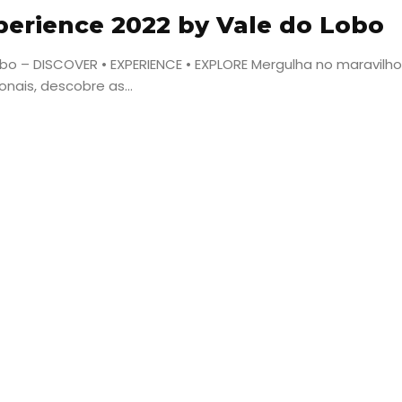
erience 2022 by Vale do Lobo
obo – DISCOVER • EXPERIENCE • EXPLORE Mergulha no maravil
nais, descobre as...
Viajar
Onde
dormir?
Lifestyle