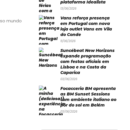
plataforma Idealista
13/06/2026
Vans reforça presença
hoso mundo
em Portugal com nova
loja outlet Vans em Vila
do Conde
11/06/2026
Suncébeat New Horizons
expande programação
com festas oficiais em
Lisboa e na Costa da
Caparica
03/06/2026
Focacceria BM apresenta
as BM Sunset Sessions
com ambiente italiano ao
pôr do sol em Belém
03/06/2026