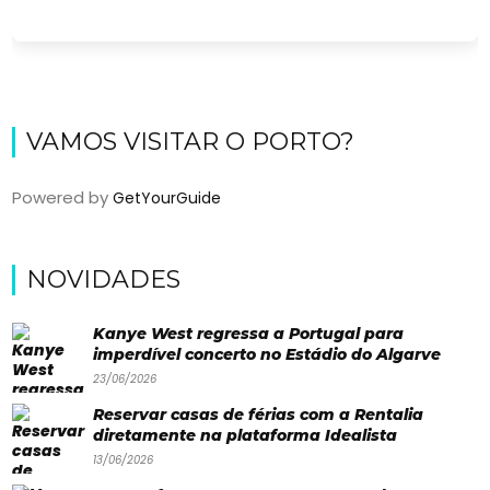
VAMOS VISITAR O PORTO?
Powered by
GetYourGuide
Viajar
NOVIDADES
Onde
Kanye West regressa a Portugal para
dormir?
imperdível concerto no Estádio do Algarve
23/06/2026
Lifestyle
Reservar casas de férias com a Rentalia
Restaurantes
diretamente na plataforma Idealista
Praias
13/06/2026