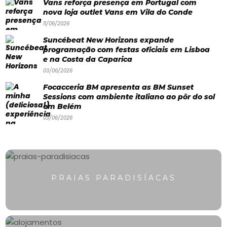
Vans reforça presença em Portugal com
Paradisíacas
nova loja outlet Vans em Vila do Conde
Swimwear
11/06/2026
Eventos
Suncébeat New Horizons expande
programação com festas oficiais em Lisboa
Água
e na Costa da Caparica
03/06/2026
&
Focacceria BM apresenta as BM Sunset
Bronzeado
Sessions com ambiente italiano ao pôr do sol
em Belém
Sun7
03/06/2026
–
Quem
somos
PRAIAS PARADISÍACAS
Falem
connosco!
💬