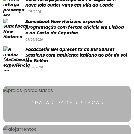
Paradisíacas
nova loja outlet Vans em Vila do Conde
Swimwear
11/06/2026
Suncébeat New Horizons expande
Eventos
programação com festas oficiais em Lisboa
Água
e na Costa da Caparica
03/06/2026
&
Focacceria BM apresenta as BM Sunset
Bronzeado
Sessions com ambiente italiano ao pôr do sol
em Belém
Sun7
03/06/2026
–
Quem
somos
PRAIAS PARADISÍACAS
Falem
connosco!
💬