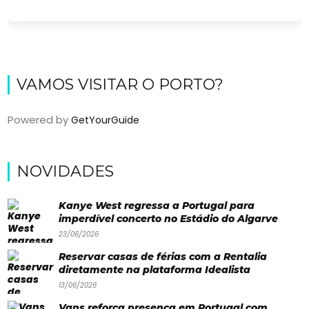
VAMOS VISITAR O PORTO?
Powered by
GetYourGuide
Viajar
NOVIDADES
Onde
Kanye West regressa a Portugal para
dormir?
imperdível concerto no Estádio do Algarve
23/06/2026
Lifestyle
Reservar casas de férias com a Rentalia
Restaurantes
diretamente na plataforma Idealista
13/06/2026
Praias
Vans reforça presença em Portugal com