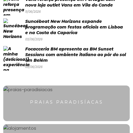
Paradisíacas
nova loja outlet Vans em Vila do Conde
Swimwear
11/06/2026
Suncébeat New Horizons expande
Eventos
programação com festas oficiais em Lisboa
Água
e na Costa da Caparica
03/06/2026
&
Focacceria BM apresenta as BM Sunset
Bronzeado
Sessions com ambiente italiano ao pôr do sol
em Belém
Sun7
03/06/2026
–
Quem
somos
PRAIAS PARADISÍACAS
Falem
connosco!
💬