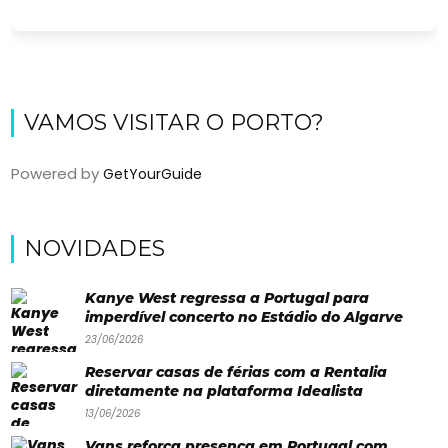
VAMOS VISITAR O PORTO?
Powered by
GetYourGuide
Viajar
NOVIDADES
Onde
Kanye West regressa a Portugal para
dormir?
imperdível concerto no Estádio do Algarve
23/06/2026
Lifestyle
Reservar casas de férias com a Rentalia
Restaurantes
diretamente na plataforma Idealista
13/06/2026
Praias
Vans reforça presença em Portugal com