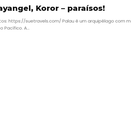
yangel, Koror – paraísos!
ditos: https://suetravels.com/ Palau é um arquipélago com m
Pacífico. A...
Viajar
Onde
dormir?