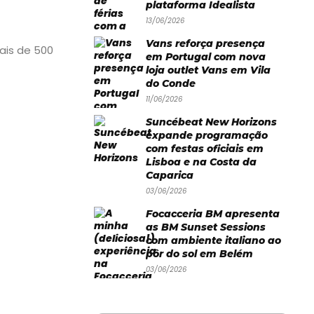
plataforma Idealista
13/06/2026
Vans reforça presença
ais de 500
em Portugal com nova
loja outlet Vans em Vila
do Conde
11/06/2026
Suncébeat New Horizons
expande programação
com festas oficiais em
Lisboa e na Costa da
Caparica
03/06/2026
Focacceria BM apresenta
as BM Sunset Sessions
com ambiente italiano ao
pôr do sol em Belém
03/06/2026