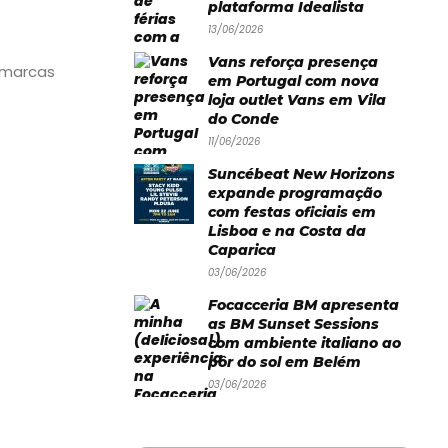
plataforma Idealista
13/06/2026
Vans reforça presença
 marcas
em Portugal com nova
loja outlet Vans em Vila
do Conde
11/06/2026
Suncébeat New Horizons
expande programação
com festas oficiais em
Lisboa e na Costa da
Caparica
03/06/2026
Focacceria BM apresenta
as BM Sunset Sessions
com ambiente italiano ao
pôr do sol em Belém
03/06/2026