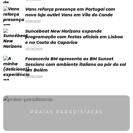
Paradisíacas
Vans reforça presença em Portugal com
nova loja outlet Vans em Vila do Conde
Swimwear
11/06/2026
Eventos
Suncébeat New Horizons expande
Água
programação com festas oficiais em Lisboa
e na Costa da Caparica
&
03/06/2026
Bronzeado
Focacceria BM apresenta as BM Sunset
Sessions com ambiente italiano ao pôr do sol
Sun7
em Belém
03/06/2026
–
Quem
somos
Falem
PRAIAS PARADISÍACAS
connosco!
💬