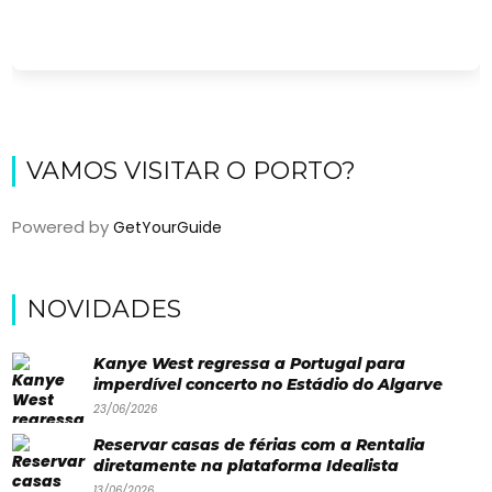
VAMOS VISITAR O PORTO?
Powered by
GetYourGuide
Viajar
NOVIDADES
Onde
dormir?
Kanye West regressa a Portugal para
imperdível concerto no Estádio do Algarve
Lifestyle
23/06/2026
Restaurantes
Reservar casas de férias com a Rentalia
diretamente na plataforma Idealista
Praias
13/06/2026