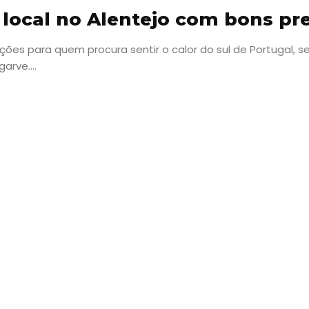
 local no Alentejo com bons pr
ões para quem procura sentir o calor do sul de Portugal, s
rve....
Viajar
Onde
dormir?