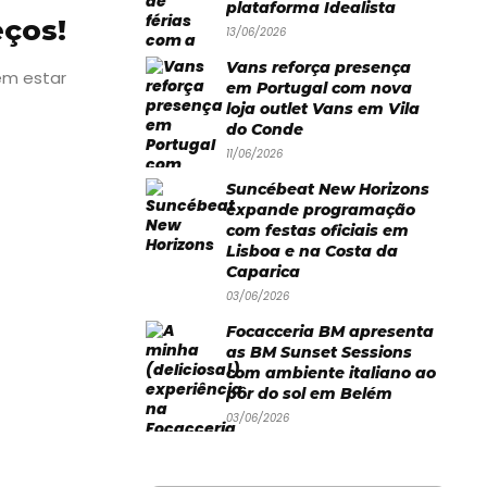
plataforma Idealista
eços!
13/06/2026
Vans reforça presença
em estar
em Portugal com nova
loja outlet Vans em Vila
do Conde
11/06/2026
Suncébeat New Horizons
expande programação
com festas oficiais em
Lisboa e na Costa da
Caparica
03/06/2026
Focacceria BM apresenta
as BM Sunset Sessions
com ambiente italiano ao
pôr do sol em Belém
03/06/2026