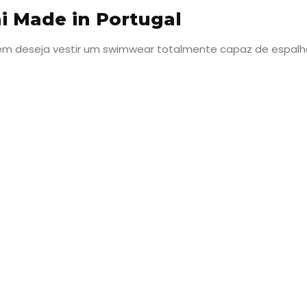
i Made in Portugal
quem deseja vestir um swimwear totalmente capaz de espal
Viajar
Onde
dormir?