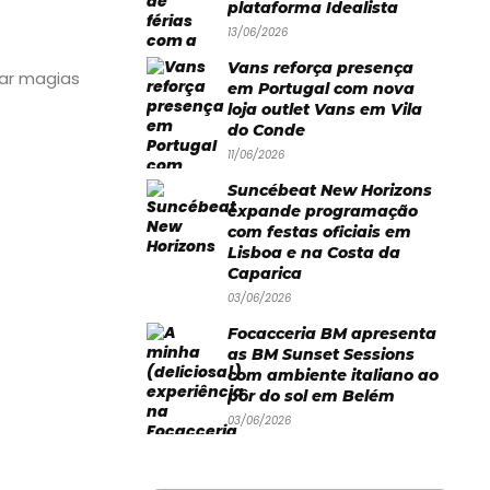
plataforma Idealista
13/06/2026
Vans reforça presença
har magias
em Portugal com nova
loja outlet Vans em Vila
do Conde
11/06/2026
Suncébeat New Horizons
expande programação
com festas oficiais em
Lisboa e na Costa da
Caparica
03/06/2026
Focacceria BM apresenta
as BM Sunset Sessions
com ambiente italiano ao
pôr do sol em Belém
03/06/2026