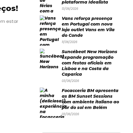
plataforma Idealista
eços!
13/06/2026
Vans reforça presença
em estar
em Portugal com nova
loja outlet Vans em Vila
do Conde
11/06/2026
Suncébeat New Horizons
expande programação
com festas oficiais em
Lisboa e na Costa da
Caparica
03/06/2026
Focacceria BM apresenta
as BM Sunset Sessions
com ambiente italiano ao
pôr do sol em Belém
03/06/2026