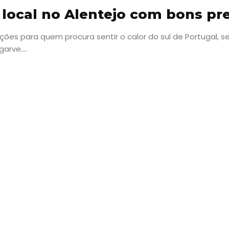
 local no Alentejo com bons pr
ões para quem procura sentir o calor do sul de Portugal, s
rve....
Viajar
Onde
dormir?