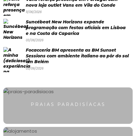
Paradisíacas
nova loja outlet Vans em Vila do Conde
Swimwear
11/06/2026
Suncébeat New Horizons expande
Eventos
programação com festas oficiais em Lisboa
Água
e na Costa da Caparica
03/06/2026
&
Focacceria BM apresenta as BM Sunset
Bronzeado
Sessions com ambiente italiano ao pôr do sol
em Belém
Sun7
03/06/2026
–
Quem
somos
PRAIAS PARADISÍACAS
Falem
connosco!
💬