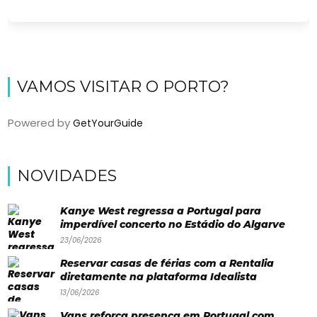
VAMOS VISITAR O PORTO?
Powered by
GetYourGuide
Viajar
NOVIDADES
Onde
Kanye West regressa a Portugal para
dormir?
imperdível concerto no Estádio do Algarve
23/06/2026
Lifestyle
Reservar casas de férias com a Rentalia
Restaurantes
diretamente na plataforma Idealista
13/06/2026
Praias
Vans reforça presença em Portugal com