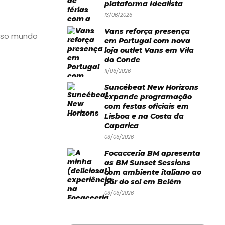
plataforma Idealista
13/06/2026
Vans reforça presença
hoso mundo
em Portugal com nova
loja outlet Vans em Vila
do Conde
11/06/2026
Suncébeat New Horizons
expande programação
com festas oficiais em
Lisboa e na Costa da
Caparica
03/06/2026
Focacceria BM apresenta
as BM Sunset Sessions
com ambiente italiano ao
pôr do sol em Belém
03/06/2026