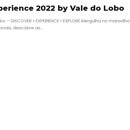
erience 2022 by Vale do Lobo
obo – DISCOVER • EXPERIENCE • EXPLORE Mergulha no maravil
nais, descobre as...
Viajar
Onde
dormir?